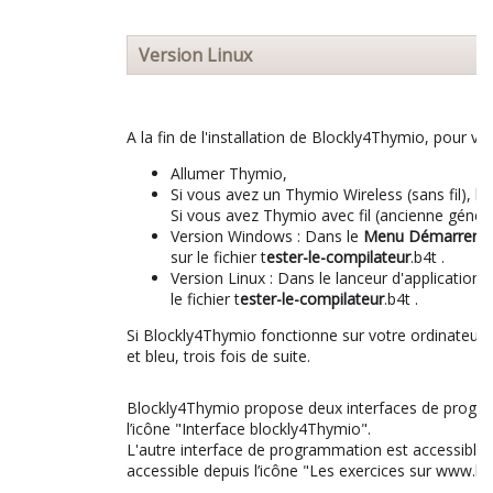
Version Linux
A la fin de l'installation de Blockly4Thymio, pour vé
Allumer Thymio,
Si vous avez un Thymio Wireless (sans fil), b
Si vous avez Thymio avec fil (ancienne généra
Version Windows : Dans le
Menu Démarrer
,
sur le fichier t
ester-le-compilateur
.b4t .
Version Linux : Dans le lanceur d'application
le fichier t
ester-le-compilateur
.b4t .
Si Blockly4Thymio fonctionne sur votre ordinateur
et bleu, trois fois de suite.
Blockly4Thymio propose deux interfaces de programm
l’icône "Interface blockly4Thymio".
L'autre interface de programmation est accessible d
accessible depuis l’icône "Les exercices sur www.bl