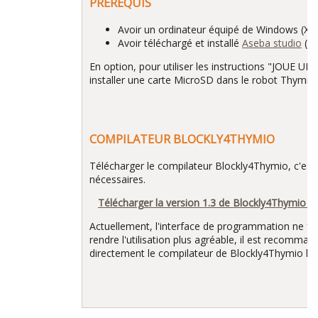
PRÉREQUIS
Avoir un ordinateur équipé de Windows (XP,
Avoir téléchargé et installé
Aseba studio
(po
En option, pour utiliser les instructions "JOUE U
installer une carte MicroSD dans le robot Thymio,
COMPILATEUR BLOCKLY4THYMIO
Télécharger le compilateur Blockly4Thymio, c'est u
nécessaires.
Télécharger la version 1.3 de Blockly4Thymio 
Actuellement, l'interface de programmation ne fo
rendre l'utilisation plus agréable, il est recommand
directement le compilateur de Blockly4Thymio lo