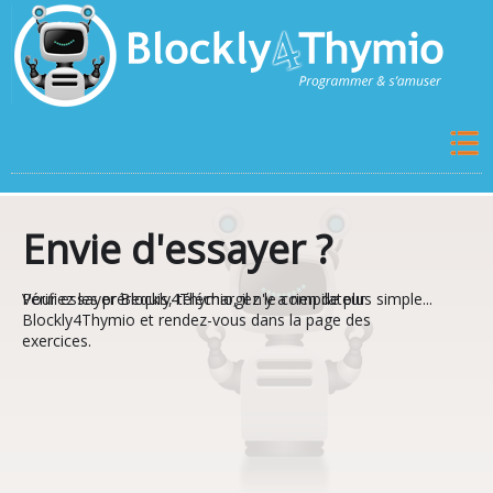
Envie d'essayer ?
Pour essayer Blockly4Thymio, il n'y a rien de plus simple...
Vérifiez les prérequis, téléchargez le compilateur
Blockly4Thymio et rendez-vous dans la page des
exercices.