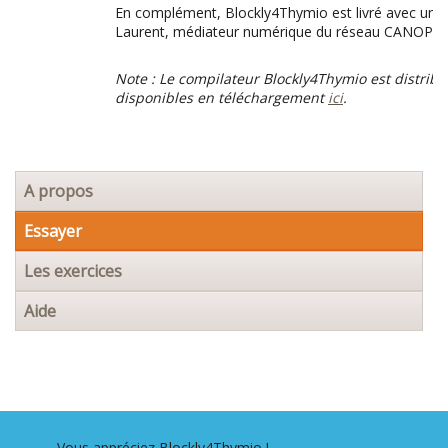
En complément, Blockly4Thymio est livré avec une 
Laurent, médiateur numérique du réseau CANOPÉ, 
Note : Le compilateur Blockly4Thymio est distribu
disponibles en téléchargement
ici
.
Aller
A propos
au
contenu
Essayer
Les exercices
Aide
Vous appréciez Blockly4Thymio !